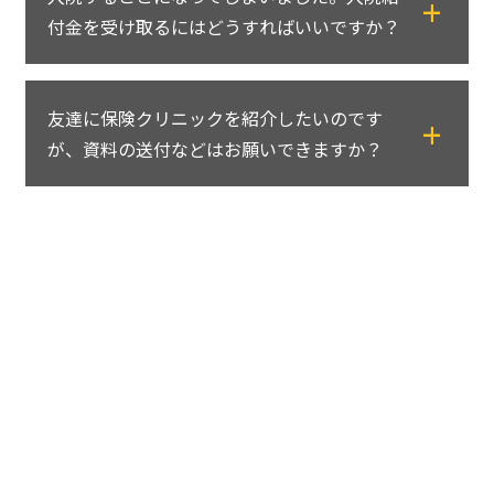
だければ結構です。
で、ご遠慮なく担当コンサルタントにご相談
付金を受け取るにはどうすればいいですか？
私どもがご契約いただいている全ての保険会
ください。
社に連絡し、住所変更のお手続きをさせてい
保険クリニックにお電話ください。私どもが
ただきます。
友達に保険クリニックを紹介したいのです
必要書類をご用意しお手続きをさせていただ
が、資料の送付などはお願いできますか？
きます。
早く良くなるといいですね。お祈りしており
ありがとうございます。保険クリニックまで
ます。お大事になさってください。
ご連絡ください。
資料などを送付させていただきます。