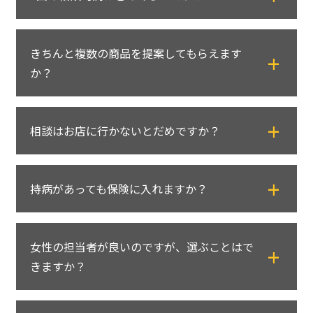
く承っております。
ます。安心してご相談ください。
保険の知識がない場合でも、保険の基礎知識
あまり長く時間が取れないお客さまにも短い
からお話しさせていただきますので、保険に
きちんと複数の商品を提案してもらえます
時間で対応できるよう、30分程度の相談から
ついてまったくわからない方もご安心くださ
か？
可能ですのでお気軽にご相談ください。
い。
ご相談内容によって異なりますが、1回の相談
保険クリニックでは独自のシステムを用いる
時間は平均で1～2時間程度となっています。
相談はお店に行かないとだめですか？
ことで、多くの保険会社からお客さまにあっ
た保険商品を必ず複数提案することが出来ま
保険クリニックでは、店舗での保険相談に加
す。
持病があっても保険に入れますか？
えて、ご自宅での保険相談も行っています。
1つの商品のみをおすすめすることは一切あり
店舗にいくことが現実的に厳しいお客さま
ません。
健康状態の告知内容を限定することで、持病
や、店舗が近くにないお客さまは是非ご利用
女性の担当者が良いのですが、選ぶことはで
や既往症のある人でも加入しやすくした保険
ください。
きますか？
商品を扱っております。しかし、通常の保険
に比べて保険料は割高となる可能性もありま
女性コンサルタントの在籍している店舗でし
す。詳しくは、相談の際にご案内致します。