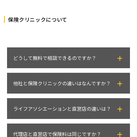
保険クリニックについて
どうして無料で相談できるのですか？
保険代理店である当社は、保険会社からの契
他社と保険クリニックの違いはなんですか？
約手数料を収益として成り立っています。
そのためご相談は何回でも無料です。
保険クリニックでは、独自のシステムを用い
まずは無料相談で保険の悩みをお聞かせくだ
ライフアソシエーションと直営店の違いは？
ることで、複数保険会社の商品からお客さま
さい。
に最適な商品を 客観的に導き出すことができ
ライフアソシエーションは保険クリニックと
ます。
代理店と直営店で保険料は同じですか？
フランチャイズ契約を交わし、グループの店