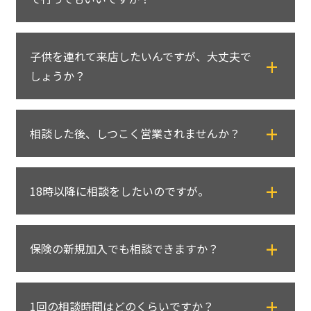
加入されている保険がどのような内容かご理
解いただくことに努めております。
はい、ぜひお持ちください。提案された内容
ご加入中のプランの継続が望ましい場合に
子供を連れて来店したいんですが、大丈夫で
を一緒に拝見し、ご要望に沿った内容かどう
は、そのようにお話しさせていただいており
しょうか？
かご確認いただけます。
ます。
また、保険クリニックで取扱っている商品で
無理な保険の勧誘は一切ございませんのでご
もちろん可能です。店舗によってキッズスペ
したらその場で再試算もできます。
安心ください。
相談した後、しつこく営業されませんか？
ースを用意している店舗も多くございますの
で、小さなお子様連れのお客さまでも安心し
いいえ、そのようなことは一切ございませ
てご相談いただけます。
18時以降に相談をしたいのですが。
※一部の店舗にはキッズスペースのご用意が
ん。
無い場合もありますので、あらかじめ店舗へ
お申し込みされるかどうかは全てお客さまが
ご確認ください。
保険クリニックでは、夜しか相談することが
判断できるようになっています。
保険の新規加入でも相談できますか？
できないお客さまのために、18時以降も対応
また、すでに加入されている保険がお客さま
可能な店舗がございます。お客さまが検討さ
にとって最適であれば、そのようにご説明
はい、保険の新規ご加入に関するご相談も多
れている店舗に直接お問い合せください。
し、継続することをおすすめすることもあり
1回の相談時間はどのくらいですか？