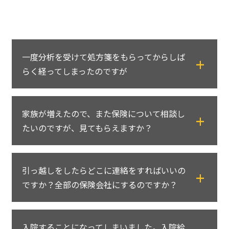
明いたします。
一度分析を受けて処方箋をもらってからしば
らく経ってしまったのですが
問題ありません。
家族が増えたので、また保険について相談し
担当のコンサルタントにご連絡ください。
たいのですが、見てもらえますか？
年齢があがられたりとご提案したプランに変
更が必要かもしれませんので、お気軽にご連
おめでとうございます。
絡ください。
引っ越しをしたらどこに連絡をすればいいの
はい、もちろん保険クリニックにお任せくだ
ですか？全部の保険会社にするのですか？
さい。
生命保険の分析をお申し込みになられた方の
いえいえ、保険クリニックにお電話を1本いた
将来にわたるご相談をお受けしておりますの
入院することになってしまいました。入院給