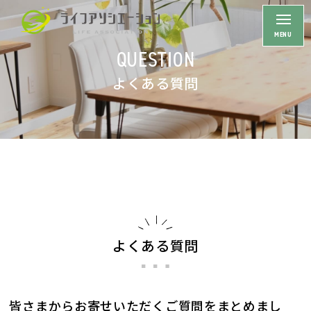
QUESTION
HOME
よくある質問
初めての方へ
保険の選び方
ライフステージ一覧
社会人になった
結婚した
子供が生まれた
よくある質問
住宅を購入した
子供が独立した
皆さまからお寄せいただくご質問をまとめまし
定年退職した