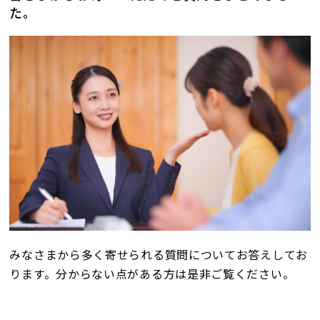
た。
店舗案内
店舗一覧
南福岡駅前店
イオンSENRITO店（KOHYO並び）
ばんしゅう西脇店
お客様の声
よくある質問
会社概要
採用情報
みなさまから多く寄せられる質問についてお答えしてお
ります。分からない点がある方は是非ご覧ください。