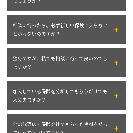
でしょうか？
ご予約なしでご来店いただく場合、お席に空
きがあればご対応可能ですが、店舗の状況に
保険クリニックでは、保険のプロが保険に関
よっては長時間お待たせしてしまう場合がご
相談に行ったら、必ず新しい保険に入らない
する基礎知識からお話しさせていただきま
ざいます。
といけないのですか？
す。
無駄なくじっくりご相談いただくためにも、
保険の仕組みや体系についてある程度知って
事前のご予約をおすすめいたします。
そのようなことは一切ございません。
いただいた上での選択こそ、お客さまの心か
独身ですが、私でも相談に行って良いのでし
私達は客観的な立場から最適な保険を判断い
らの納得につながると私達は考えています。
ょうか？
たしますので、すでに加入されている保険が
お客さまにとって最適であれば、そのように
既婚、未婚を問わず、保険クリニックでは独
ご説明し、継続することをおすすめすること
加入している保険を分析してもらうだけでも
身の方の相談も多く承っています。
もあります。
大丈夫ですか？
それぞれの方にあった最適な保険を見つける
お気軽にご相談ください。
手助けをさせて頂いています。
はい、問題ありません。
他の代理店・保険会社でもらった資料を持っ
保険クリニックの保険分析サービスでは、ご
て行ってもいいですか？