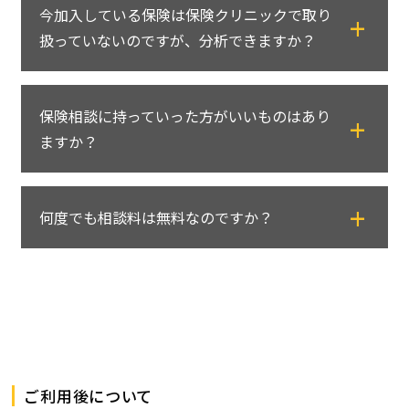
今加入している保険は保険クリニックで取り
たらお選びいただけます。
扱っていないのですが、分析できますか？
女性ならではの疾病に関するご相談など、同
性にお話したい場合もあるかと思います。ご
はい、分析することは可能です。
予約時に女性コンサルタントをご希望の旨、
保険相談に持っていった方がいいものはあり
基本的な保障の仕組みはほぼ共通のものです
お申し伝えください。
ますか？
ので、加入されている保険会社を問わず、保
※女性コンサルタントのご要望は女性のお客
険クリニックにご相談ください。
さまに限らせていただきます。
現在保険にご加入のお客さまは、ご加入中の
何度でも相談料は無料なのですか？
保険証券をお持ちください。
新しくご検討される保険のご相談以外に、現
はい、何度でも無料です。何度でもお気軽に
在ご加入の保険がどのような保障なのかも併
ご相談ください。
せてご相談・ご説明させていただきます。
初回はその他に必要なものはございません。
新規ご加入のお客さまは特に必要な物はござ
いませんが、気になる保険商品のパンフレッ
ご利用後について
トなどございましたらお持ちください。ご説