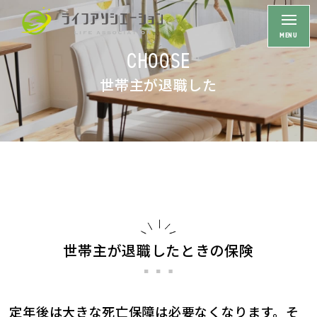
CHOOSE
HOME
世帯主が退職した
初めての方へ
保険の選び方
ライフステージ一覧
社会人になった
結婚した
子供が生まれた
世帯主が退職したときの保険
住宅を購入した
子供が独立した
定年後は大きな死亡保障は必要なくなります。そ
定年退職した