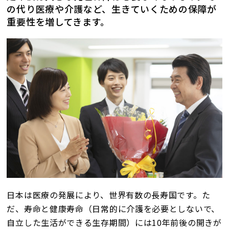
の代り医療や介護など、生きていくための保障が
店舗案内
重要性を増してきます。
店舗一覧
南福岡駅前店
イオンSENRITO店（KOHYO並び）
ばんしゅう西脇店
お客様の声
よくある質問
会社概要
採用情報
日本は医療の発展により、世界有数の長寿国です。た
だ、寿命と健康寿命（日常的に介護を必要としないで、
自立した生活ができる生存期間）には10年前後の開きが