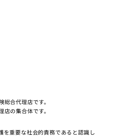
険総合代理店です。
理店の集合体です。
。
護を重要な社会的責務であると認識し